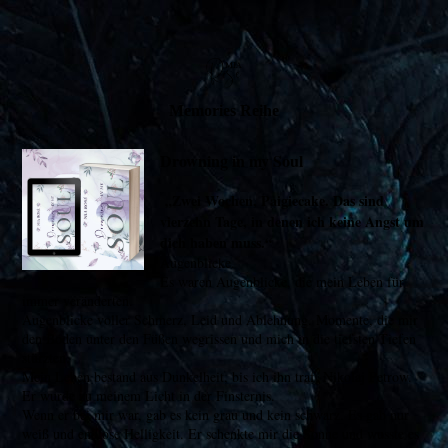
Memories Reihe
Drowning in my Soul
„Zwei Wochen, Paigiecake. Das sind
vierzehn Tage, in denen ich keine Angst um
dich haben muss.“
Augenblicke.
Es waren Augenblicke, die mein Leben für
immer veränderten.
Augenblicke voller Schmerz, Leid und Ablehnung. Momente, die mir
den Boden unter den Füßen wegrissen und mich in die tiefsten Tiefen
stürzten.
Mein Leben bestand aus Dunkelheit, bis ich ihn traf. Nikolaj Petrow.
Er wurde zu meinem Licht in der Finsternis.
Wenn er bei mir war, gab es kein grau und kein schwarz. Es gab nur
weiß und endlose Helligkeit. Er schenkte mir die Sonne und wusste es