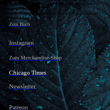
Mich. Mit all meinen Narben und den Dämonen, die mich Nacht für
Nacht heimsuchten.
Er wollte mich, aber er wusste nicht, dass meine Erinnerungen uns
zerstören werden.
Zum Buch
Instagram
Zum Merchandise-Shop
Chicago Times
Newsletter
Patreon