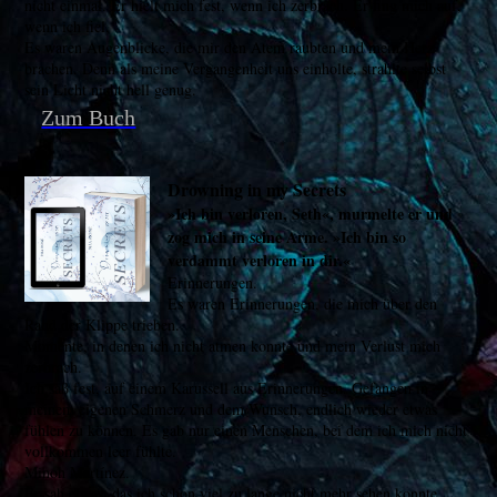
nicht einmal. Er hielt mich fest, wenn ich zerbrach. Er fing mich auf,
wenn ich fiel.
Es waren Augenblicke, die mir den Atem raubten und mein Herz
brachen. Denn als meine Vergangenheit uns einholte, strahlte selbst
sein Licht nicht hell genug.
Zum Buch
Drowning in my Secrets
»Ich bin verloren, Seth«, murmelte er und
zog mich in seine Arme. »Ich bin so
verdammt verloren in dir.«
Erinnerungen.
Es waren Erinnerungen, die mich über den
Rand der Klippe trieben.
Momente, in denen ich nicht atmen konnte und mein Verlust mich
zerbrach.
Ich saß fest, auf einem Karussell aus Erinnerungen. Gefangen in
meinem eigenen Schmerz und dem Wunsch, endlich wieder etwas
fühlen zu können. Es gab nur einen Menschen, bei dem ich mich nicht
vollkommen leer fühlte.
Minoh Martínez.
Er sah etwas, das ich schon viel zu lange nicht mehr sehen konnte.